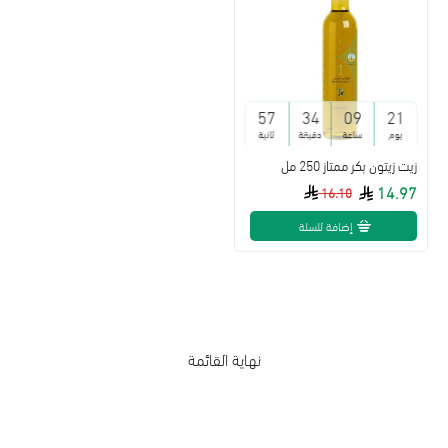
57
34
09
21
يوم
ساعة
دقيقة
ثانية
زيت زيتون بكر ممتاز 250 مل
14.97
16.10
إضافة للسلة
نهاية القائمة