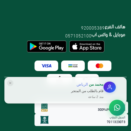
هاتف الفرع
920005389
موبايل & واتس اب
0571052100
محمد
من
الرياض
قام بالطلب من المتجر
منذ 2 ساعة
الرقم الضريبي:
300949912800003
السجل التجاري
7011323073