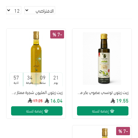
-7 %
57
34
09
21
يوم
ساعة
دقيقة
ثانية
زيت زيتون تونسي عضوي بكر ممتاز 250 مل ساقية الزيت
زيت زيتون المليون شجرة ممتاز بكر عصره اولى 250مل
16.04
19.55
17.25
إضافة للسلة
إضافة للسلة
-7 %