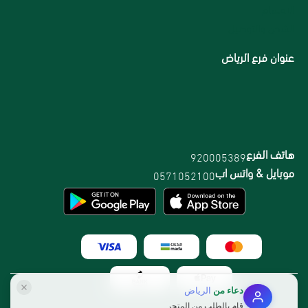
الاقسام
الشحن والتوصيل
عنوان فرع الرياض
هاتف الفرع
920005389
موبايل & واتس اب
0571052100
دعاء
من
الرياض
قام بالطلب من المتجر