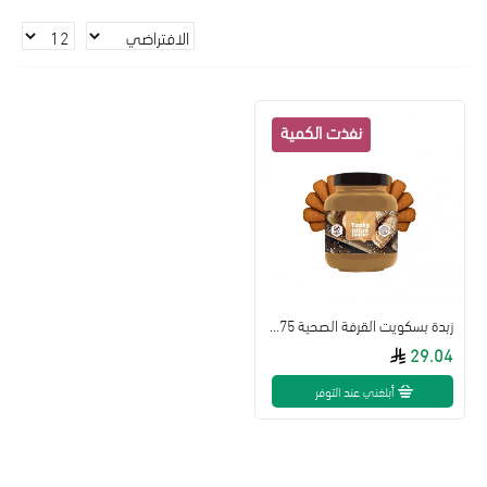
زبدة بسكويت القرفة الصحية 375جم هلثي اند تيستي
29.04
أبلغني عند التوفر