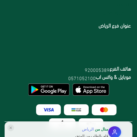
الاقسام
الشحن والتوصيل
عنوان فرع الرياض
هاتف الفرع
920005389
موبايل & واتس اب
0571052100
منال
من
الرياض
قام بالطلب من المتجر