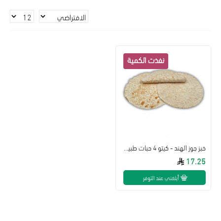
خبز جوز الهند - كيتو 4 حبات طبيعي
17.25
أبلغني عند التوفر