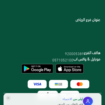
الاقسام
الشحن والتوصيل
عنوان فرع الرياض
هاتف الفرع
920005389
موبايل & واتس اب
0571052100
ليلى
من
الاحساء
قام بالطلب من المتجر