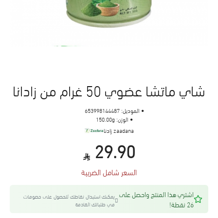
شاي ماتشا عضوي 50 غرام من زادانا
الموديل:
653998144487
الوزن:
150.00g
zaadana زادنا
29.90
السعر شامل الضريبة
اشتري هذا المنتج واحصل على
يمكنك استبدال نقاطك للحصول على خصومات
26 نقطة!
في طلباتك القادمة