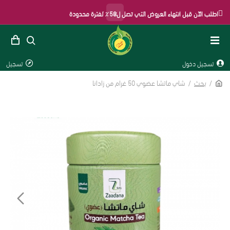
×
اطلب الآن قبل انتهاء العروض التي تصل ل50٪ لفترة محدودة
تسجيل دخول
تسجيل
بحث
شاي ماتشا عضوي 50 غرام من زادانا