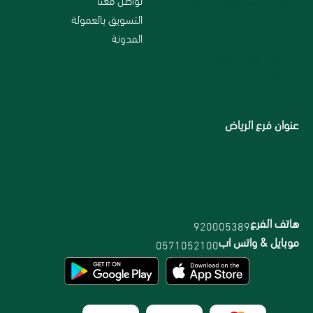
من نحن
التسويق بالعمولة
سياسة الخصوصية
المدونة
الاسترداد والاسترجاع
الاقسام
الشحن والتوصيل
عنوان فرع الرياض
هاتف الفرع
920005389
موبايل & واتس اب
0571052100