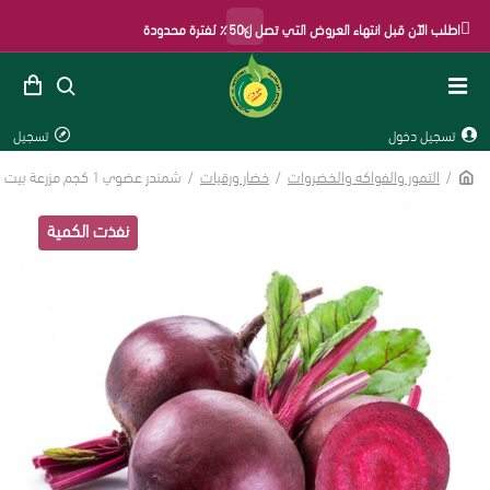
×
اطلب الآن قبل انتهاء العروض التي تصل ل50٪ لفترة محدودة
تسجيل دخول
تسجيل
التمور والفواكه والخضروات
خضار ورقيات
شمندر عضوي 1 كجم مزرعة بيت الاستنبات