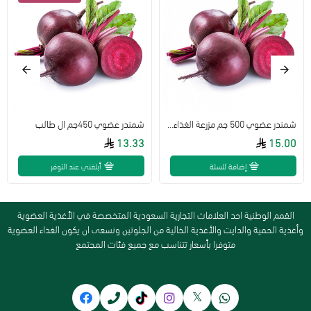
شمندر عضوي 500 جم مزرعة الغذاء الامن
شمندر عضوي 450جم ال طالب
13.33
15.00
إضافة للسلة
أبلغني عند التوفر
القمم الوطنية احد العلامات التجارية السعودية المتخصصة في الأغذية العضوية
وأغذية الحمية والدايت والأغذية الخالية من الجلوتين ونسعى ان يكون الغذاء العضوية
متوفرا بأسعار تتناسب مع جميع فئات المجتمع