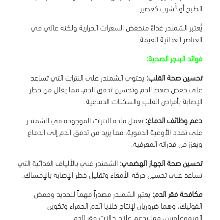
الطبخ أو تُشرب كعصير.
يُعتبر الشمندر غذاءً منخفض السعرات الحرارية ولكنه عالي في
العناصر الغذائية القيمة.
فوائد البنجر الصحية:
تحسين صحة القلب:
يحتوي الشمندر على النترات التي تساعد
على خفض ضغط الدم وتحسين تدفق الدم، مما يقلل من خطر
الإصابة بأمراض القلب والسكتات الدماغية.
دعم وظائف الدماغ:
تعمل مادة النترات الموجودة في الشمندر
على تمدد الأوعية الدموية، مما يزيد من تدفق الدم إلى الدماغ
ويعزز من قدراته المعرفية.
تحسين صحة الجهاز الهضمي:
الشمندر غني بالألياف الغذائية التي
تساعد على تحسين حركة الأمعاء وتقليل خطر الإصابة بالإمساك.
مكافحة فقر الدم:
يعتبر الشمندر مصدراً مهماً للحديد وحمض
الفوليك، وهما ضروريان لإنتاج خلايا الدم الحمراء وتكوين
الهيموغلوبين، مما يدعم علاج حالات فقر الدم.