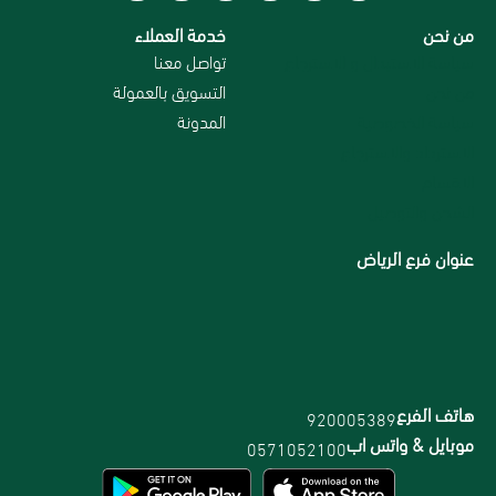
من نحن
خدمة العملاء
سياسة الاستبدال و الاسترجاع
تواصل معنا
من نحن
التسويق بالعمولة
سياسة الخصوصية
المدونة
الاسترداد والاسترجاع
الاقسام
الشحن والتوصيل
عنوان فرع الرياض
هاتف الفرع
920005389
موبايل & واتس اب
0571052100