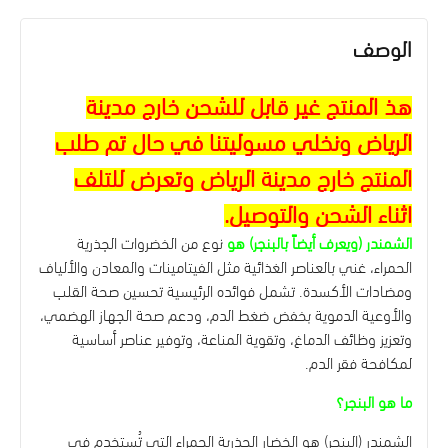
الوصف
هذ المنتج غير قابل للشحن خارج مدينة
الرياض ونخلي مسوليتنا في حال تم طلب
المنتج خارج مدينة الرياض وتعرض للتلف
اثناء الشحن والتوصيل.
الشمندر (ويعرف أيضاً بالبنجر) هو
نوع من الخضروات الجذرية
الحمراء، غني بالعناصر الغذائية مثل الفيتامينات والمعادن والألياف
ومضادات الأكسدة. تشمل فوائده الرئيسية تحسين صحة القلب
والأوعية الدموية بخفض ضغط الدم، ودعم صحة الجهاز الهضمي،
وتعزيز وظائف الدماغ، وتقوية المناعة، وتوفير عناصر أساسية
لمكافحة فقر الدم.
ما هو البنجر؟
الشمندر (البنجر) هو الخضار الجذرية الحمراء التي تُستخدم في