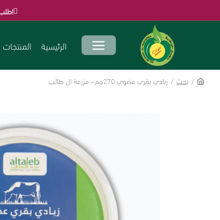
اطلب الآن قبل انتهاء الع
الرئيسية
المنتجات
بحث
زبادي بقري عضوي 270جم– مزرعة ال طالب