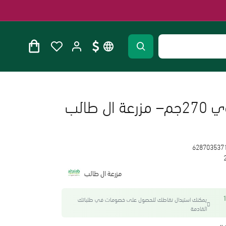
 طالب
628703537
مزرعة ال طالب
واحصل على 12
يمكنك استبدال نقاطك للحصول على خصومات في طلباتك
القادمة