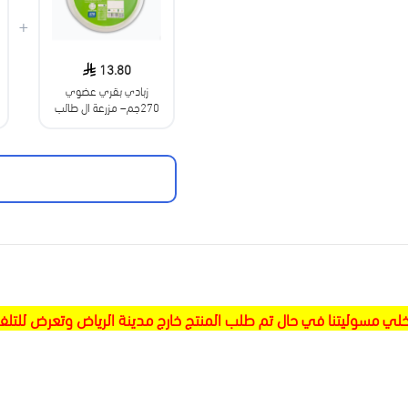
+
13.80
زبادي بقري عضوي
270جم– مزرعة ال طالب
خلي مسوليتنا في حال تم طلب المنتج خارج مدينة الرياض وتعرض للتلف 