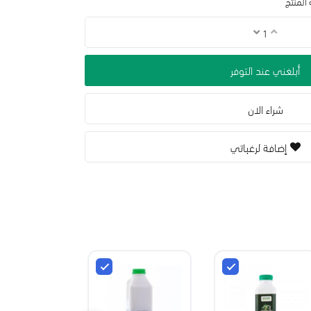
المنتج
أبلغني عند التوفر
شراء الان
إضافة لرغباتي