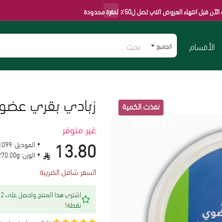
×
روض التي تصل ل50٪ لفترة محدودة
الأقسام
الجميع
زبادي بقري عضوي 270جم– مزرعة ال
غير متوفر
13.80
الموديل:
1099
الوزن:
270.00g
السعر شامل الضريبة
اشتري هذا المنتج 
نقطة!