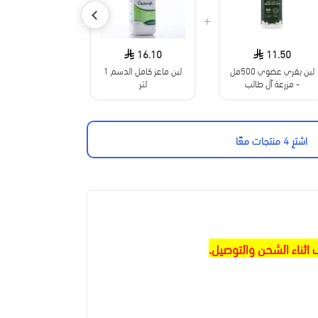
+
+
15.53
16.10
11.50
لبن بقري عضوي 500مل
لبن ماعز كامل الدسم 1
- مزرعة آل طالب
لتر
مزارع السلوى ال
العضوية
اشترِ 4 منتجات معًا
اثناء الشحن والتوصيل.