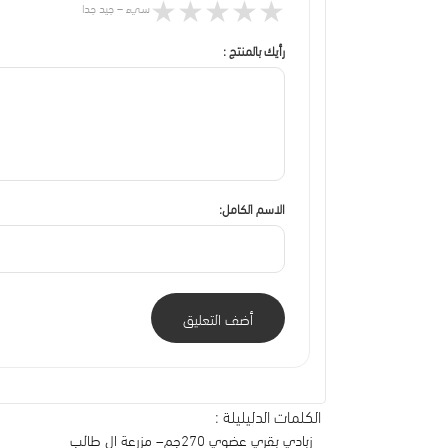
★
★
★
★
★
سيء – جيد جدا
رأيك بالمنتج :
الاسم الكامل:
أضف التعليق
الكلمات الدليليلة :
زبادي بقري عضوي 270جم– مزرعة ال طالب