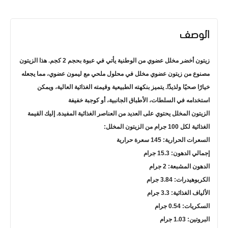
الوصف
زيتون أخضر مخلل عضوي من الوطنية يأتي في عبوة بحجم 2 كجم. هذا الزيتون
مصنوع من زيتون عضوي مخلل في محلول ملحي مع ليمون عضوي، مما يجعله
خيارًا صحيًا ولذيذًا. يتميز بنكهته الطبيعية وقيمته الغذائية العالية، ويمكن
استخدامه في السلطات، الأطباق الجانبية، أو كوجبة خفيفة
الزيتون المخلل يحتوي على العديد من العناصر الغذائية المفيدة. إليك القيمة
الغذائية لكل 100 جرام من الزيتون المخلل:
السعرات الحرارية: 145 سعرة حرارية
إجمالي الدهون: 15.3 جرام
الدهون المشبعة: 2 جرام
الكربوهيدرات: 3.84 جرام
الألياف الغذائية: 3.3 جرام
السكريات: 0.54 جرام
البروتين: 1.03 جرام