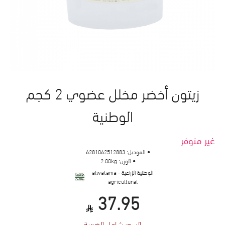
زيتون أخضر مخلل عضوي 2 كجم
الوطنية
غير متوفر
الموديل:
6281062512883
الوزن:
2.00kg
الوطنية الزراعية - alwatania
agricultural
37.95
السعر شامل الضريبة