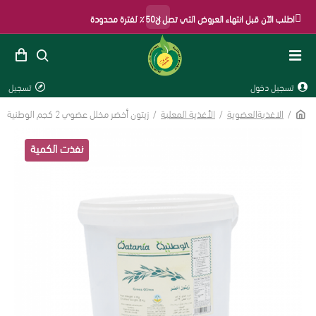
×
اطلب الآن قبل انتهاء العروض التي تصل ل50٪ لفترة محدودة
تسجيل دخول
تسجيل
الاغذيةالعضوية
الأغذية المعلبة
زيتون أخضر مخلل عضوي 2 كجم الوطنية