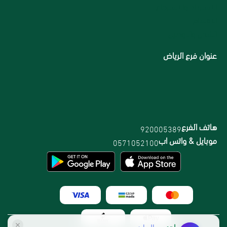
الاسترداد والاسترجاع
الاقسام
الشحن والتوصيل
عنوان فرع الرياض
هاتف الفرع
920005389
موبايل & واتس اب
0571052100