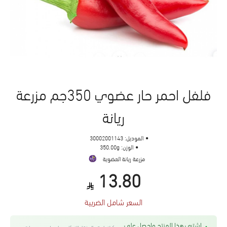
فلفل احمر حار عضوي 350جم مزرعة
ريانة
الموديل:
30002001143
الوزن:
350.00g
مزرعة ريانة العضوية
13.80
السعر شامل الضريبة
اشتري هذا المنتج واحصل على