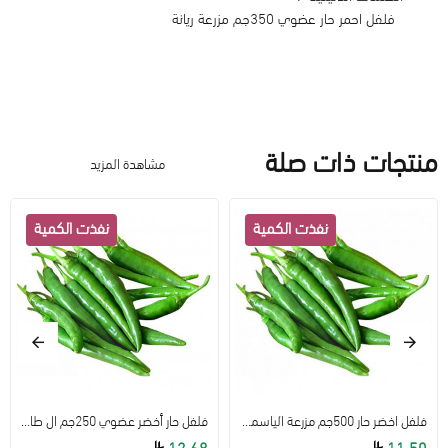
فلفل احمر حار عضوي 350جم مزرعة ريانة
منتجات ذات صلة
مشاهدة المزيد
فلفل اخضر حار 500جم مزرعة الياسمين
فلفل حار أخضر عضوي 250جم ال طالب
12.68
11.50