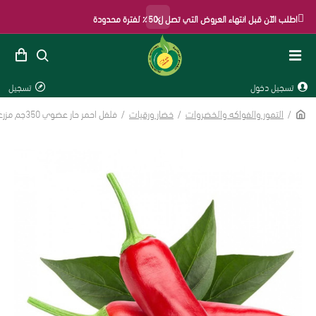
×
اطلب الآن قبل انتهاء العروض التي تصل ل50٪ لفترة محدودة
تسجيل دخول
تسجيل
التمور والفواكه والخضروات
خضار ورقيات
فلفل احمر حار عضوي 350جم مزرعة ريانة