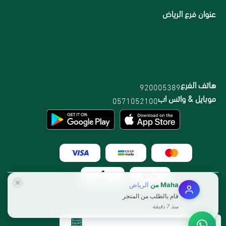
عنوان فرع الرياض
هاتف الفرع
920005389
موبايل & واتس اب
0571052100
Maha
من
الرياض
قام بالطلب من المتجر
منذ 7 دقيقة
الرقم الضريبي: