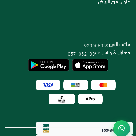
عنوان فرع الرياض
هاتف الفرع
920005389
موبايل & واتس اب
0571052100
الرقم الضريبي:
300949912800003