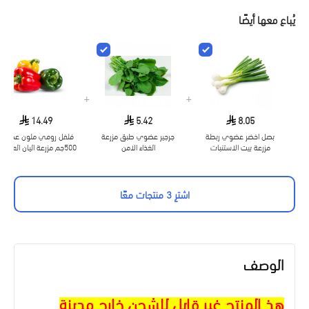
يُباع معها أيضًا
+
+
14.49
5.42
8.05
بصل اخضر عضوي ربطة
جرجير عضوي طبق مزرعة
فلفل رومي ملون عضوي
مزرعة بيت الاستنبات
الغذاء الامن
500جم مزرعة اليان العضوية
اشترِ 3 منتجات معًا
الوصف
هذ المنتج غير قابل للشحن خارج مدينة