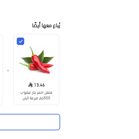
يُباع معها أيضًا
+
13.46
فلفل احمر حار عضوي
500جم مزرعة اليان
العضوية