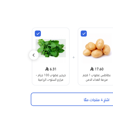
+
+
5.42
6.31
17.60
بطاطس عضوي 1 كجم
جرجير عضوي 100 جرام -
بقدونس عضوي
مزرعة الغذاء الامن
مزارع السلوى الزراعية
200جم مزرعة 
العضوية
الامن
اشترِ 4 منتجات معًا