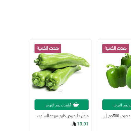
 عند التوفر
أبلغني عند التوفر
أبل
فلفل رومي اخضر عضوي 500جم ال طالب
فلفل حار عريض طبق مزرعة السلوى
17.25
10.01