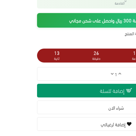
القادمة
جاني
المنتج
12
26
1
عة
دقيقة
ثانية
إضافة للسلة
شراء الان
إضافة لرغباتي