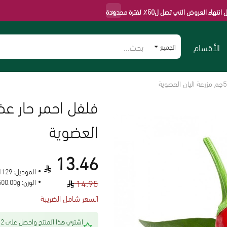
×
صل ل50٪ لفترة محدودة
الأقسام
الجميع
العضوية
13.46
الموديل:
1129
14.95
الوزن:
500.00g
السعر شامل الضريبة
اشتري هذا المنتج 