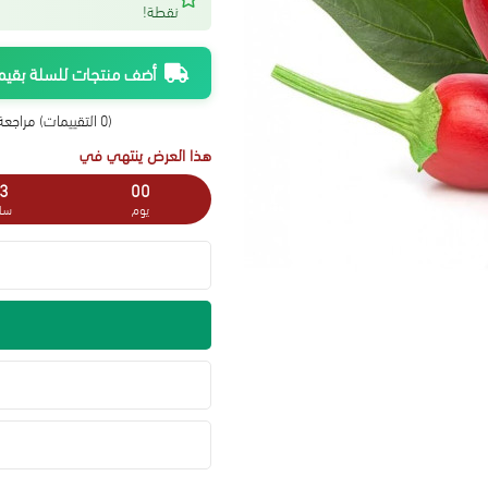
نقطة!
أضف منتجات للسلة بقيمة 300 ريال واحصل على شحن م
(0 التقييمات)
مراجعة 
هذا العرض ينتهي في
3
00
يوم
سا