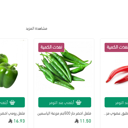
مشاهدة المزيد
د التوفر
أبلغني عند التوفر
أبلغني
فلفل احمر حار طويل طبق عضوي مزرعة السلوى
فلفل اخضر حار 500جم مزرعة الياسمين
16.93
11.50