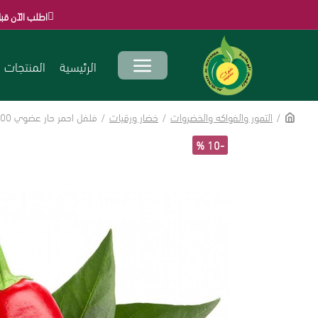
اطلب الآن قبل انتهاء العروض التي ت
الرئيسية
المنتجات
التمور والفواكه والخضروات
خضار ورقيات
فلفل احمر حار عضوي 500جم مزرعة اليان العضوية
-10 %