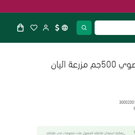
فلفل احمر حار عضوي 500جم مزرعة اليان
3000200
واحصل على 12
يمكنك استبدال نقاطك للحصول على خصومات في طلباتك