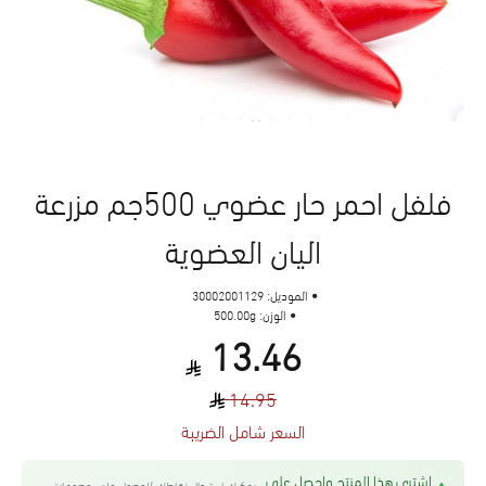
فلفل احمر حار عضوي 500جم مزرعة
اليان العضوية
الموديل:
30002001129
الوزن:
500.00g
13.46
14.95
السعر شامل الضريبة
اشتري هذا المنتج واحصل على
يمكنك استبدال نقاطك للحصول على خصومات