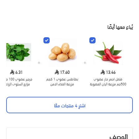
يُباع معها أيضًا
+
+
6.31
17.60
13.46
فلفل احمر حار عضوي
بطاطس عضوي 1 كجم
جرجير عضوي 100 جرام -
500جم مزرعة اليان العضوية
مزرعة الغذاء الامن
مزارع السلوى الزراعية
العضوية
اشترِ 4 منتجات معًا
الوصف