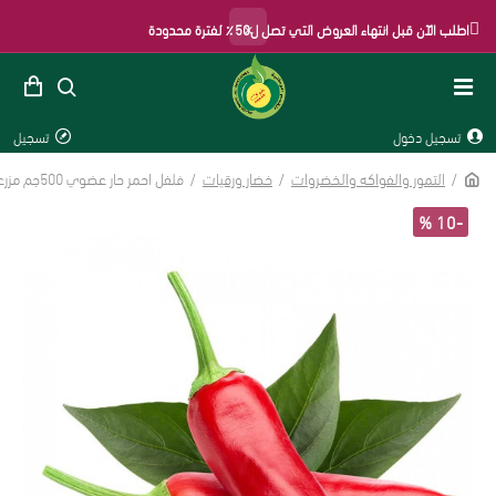
×
اطلب الآن قبل انتهاء العروض التي تصل ل50٪ لفترة محدودة
تسجيل دخول
تسجيل
التمور والفواكه والخضروات
خضار ورقيات
فلفل احمر حار عضوي 500جم مزرعة اليان العضوية
-10 %