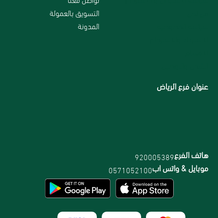
من نحن
التسويق بالعمولة
سياسة الخصوصية
المدونة
الاسترداد والاسترجاع
الاقسام
الشحن والتوصيل
عنوان فرع الرياض
هاتف الفرع
920005389
موبايل & واتس اب
0571052100