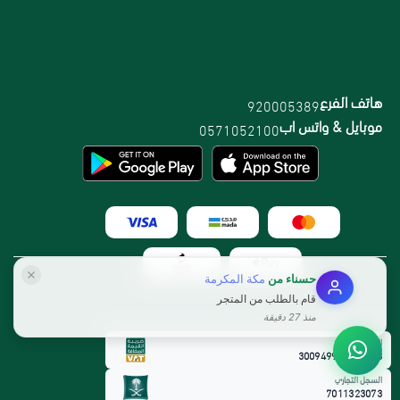
هاتف الفرع
920005389
موبايل & واتس اب
0571052100
حسناء
من
مكة المكرمة
قام بالطلب من المتجر
منذ 27 دقيقة
الرقم الضريبي:
300949912800003
السجل التجاري
7011323073