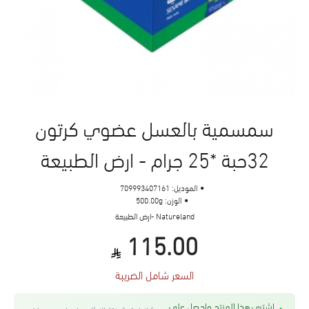
سمسمية بالعسل عضوي كرتون
32حبة *25 جرام - ارض الطبيعة
الموديل:
709993407161
الوزن:
500.00g
Natureland -ارض الطبيعة
115.00
السعر شامل الضريبة
اشتري هذا المنتج واحصل على