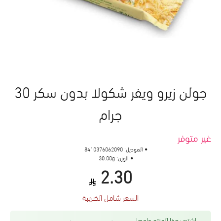
جولن زيرو ويفر شكولا بدون سكر 30
جرام
غير متوفر
الموديل:
8410376062090
الوزن:
30.00g
2.30
السعر شامل الضريبة
اشتري هذا المنتج واحصل