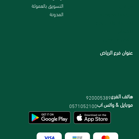
من نحن
التسويق بالعمولة
سياسة الخصوصية
المدونة
الاسترداد والاسترجاع
الاقسام
الشحن والتوصيل
عنوان فرع الرياض
هاتف الفرع
920005389
موبايل & واتس اب
0571052100