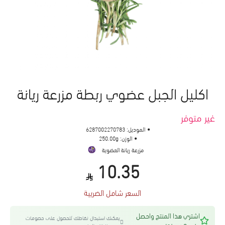
اكليل الجبل عضوي ربطة مزرعة ريانة
غير متوفر
الموديل:
6287002270783
الوزن:
250.00g
مزرعة ريانة العضوية
10.35
السعر شامل الضريبة
اشتري هذا المنتج واحصل
يمكنك استبدال نقاطك للحصول على خصومات