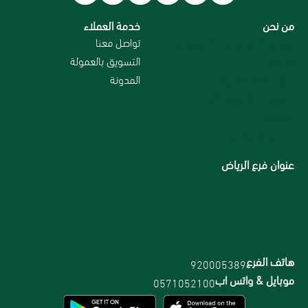
من نحن
خدمة العملاء
سياسة الاستبدال و الاسترجاع
تواصل معنا
من نحن
التسويق بالعمولة
سياسة الخصوصية
المدونة
الاسترداد والاسترجاع
الاقسام
الشحن والتوصيل
عنوان فرع الرياض
هاتف الفرع
920005389
موبايل & واتس اب
0571052100