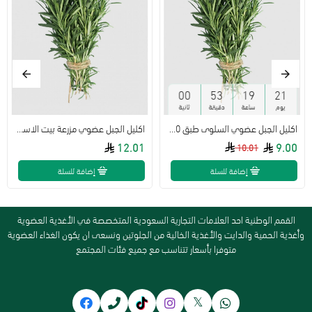
59
52
19
21
يوم
ساعة
دقيقة
ثانية
اكليل الجبل عضوي السلوى طبق 100جم
اكليل الجبل عضوي مزرعة بيت الاستنبات طبق 100جم
12.01
9.00
10.01
إضافة للسلة
إضافة للسلة
القمم الوطنية احد العلامات التجارية السعودية المتخصصة في الأغذية العضوية
وأغذية الحمية والدايت والأغذية الخالية من الجلوتين ونسعى ان يكون الغذاء العضوية
متوفرا بأسعار تتناسب مع جميع فئات المجتمع