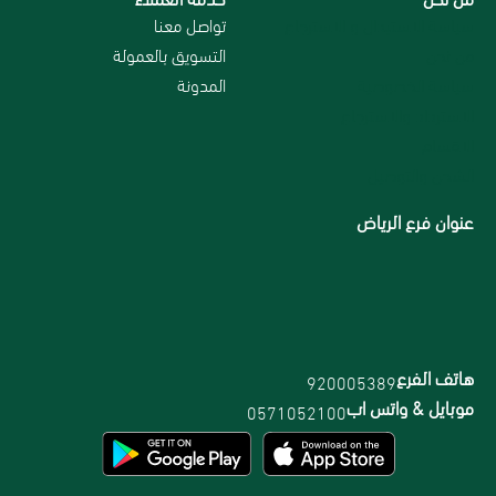
سياسة الاستبدال و الاسترجاع
تواصل معنا
من نحن
التسويق بالعمولة
سياسة الخصوصية
المدونة
الاسترداد والاسترجاع
الاقسام
الشحن والتوصيل
عنوان فرع الرياض
هاتف الفرع
920005389
موبايل & واتس اب
0571052100