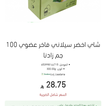
شاي اخضر سيلاني فاخر عضوي 100
جم زادنا
الموديل:
653998144715
الوزن:
300.00g
zaadana زادنا
28.75
السعر شامل الضريبة
اشتري هذا المنتج واحصل على