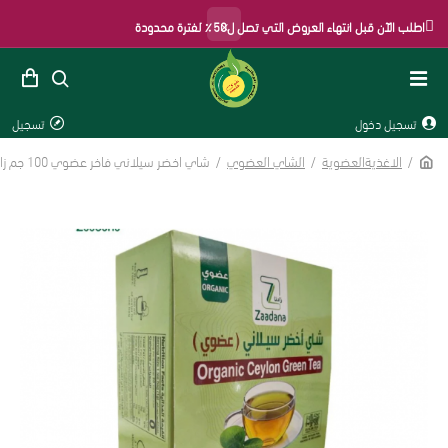
×
اطلب الآن قبل انتهاء العروض التي تصل ل50٪ لفترة محدودة
تسجيل دخول
تسجيل
الرئيسية
الاغذيةالعضوية
الشاي العضوي
شاي اخضر سيلاني فاخر عضوي 100 جم زادنا