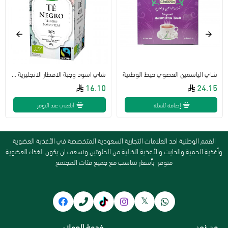
شاي الياسمين العضوي خيط الوطنية
شاي اسود وجبة الافطار الانجليزية - مولي 28جم
16.10
24.15
إضافة للسلة
أبلغني عند التوفر
القمم الوطنية احد العلامات التجارية السعودية المتخصصة في الأغذية العضوية
وأغذية الحمية والدايت والأغذية الخالية من الجلوتين ونسعى ان يكون الغذاء العضوية
متوفرا بأسعار تتناسب مع جميع فئات المجتمع
من نحن
خدمة العملاء