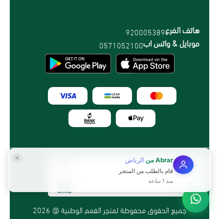
هاتف الفرع
920005389
موبايل & واتس اب
0571052100
Abrar
من
الرياض
الرقم الضريبي:
300949912800003
قام بالطلب من المتجر
منذ 1 ساعة
السجل التجاري
7011323073
جميع الحقوق محفوظة لمتجر القمم الوطنية @ 2026