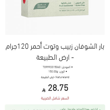
بار الشوفان زبيب وتوت أحمر 120جرام
- ارض الطبيعة
الموديل:
709993315060
الوزن:
150.00g
Natureland -ارض الطبيعة
28.75
السعر شامل الضريبة
اشتري هذا المنتج واحصل على