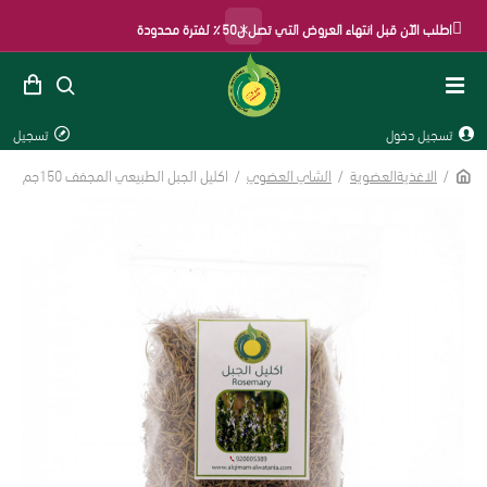
×
اطلب الآن قبل انتهاء العروض التي تصل ل50٪ لفترة محدودة
تسجيل دخول
تسجيل
الاغذيةالعضوية
الشاي العضوي
اكليل الجبل الطبيعي المجفف 150جم