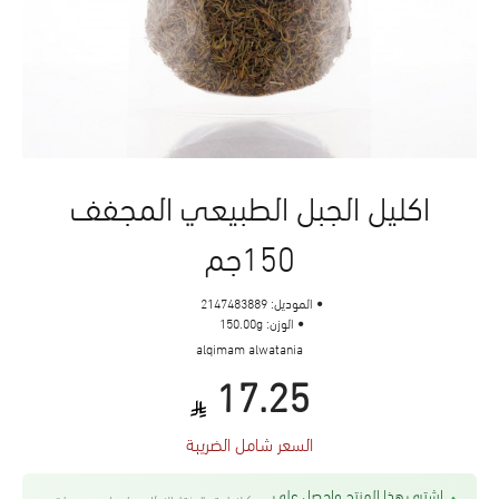
اكليل الجبل الطبيعي المجفف
150جم
الموديل:
2147483889
الوزن:
150.00g
alqimam alwatania
17.25
السعر شامل الضريبة
اشتري هذا المنتج واحصل على