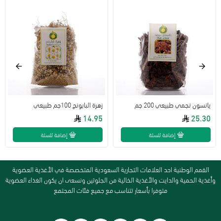
يانسون نجمي طبيعي 200 جم
زهرة البابونج 100جم طبيعي
14.95
25.30
إضافة للسلة
إضافة للسلة
القمم الوطنية احد العلامات التجارية السعودية المتخصصة في الأغذية العضوية
وأغذية الحمية والدايت والأغذية الخالية من الجلوتين ونسعى ان يكون الغذاء العضوية
متوفرا بأسعار تتناسب مع جميع فئات المجتمع