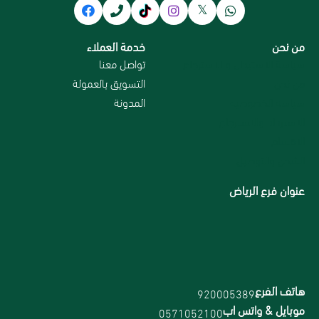
من نحن
خدمة العملاء
سياسة الاستبدال و الاسترجاع
تواصل معنا
من نحن
التسويق بالعمولة
سياسة الخصوصية
المدونة
الاسترداد والاسترجاع
الاقسام
الشحن والتوصيل
عنوان فرع الرياض
هاتف الفرع
920005389
موبايل & واتس اب
0571052100