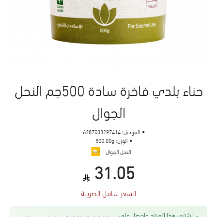
حناء بلدي فاخرة سادة 500جم النحل
الجوال
الموديل:
6287033297414
الوزن:
500.00g
النحل الجوال
31.05
السعر شامل الضريبة
اشتري هذا المنتج واحصل على