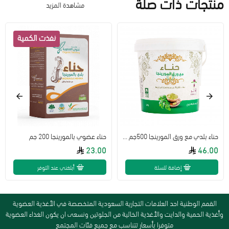
منتجات ذات صلة
مشاهدة المزيد
حناء بلدي مع ورق المورينجا 500جم النحل الجوال
حناء عضوي بالمورينجا 200 جم
23.00
46.00
إضافة للسلة
أبلغني عند التوفر
القمم الوطنية احد العلامات التجارية السعودية المتخصصة في الأغذية العضوية
وأغذية الحمية والدايت والأغذية الخالية من الجلوتين ونسعى ان يكون الغذاء العضوية
متوفرا بأسعار تتناسب مع جميع فئات المجتمع