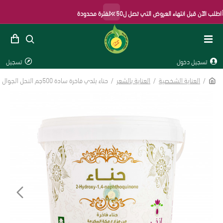
×
 الآن قبل انتهاء العروض التي تصل ل50٪ لفترة محدودة
تسجيل دخول
تسجيل
العناية الشخصية
العناية بالشعر
حناء بلدي فاخرة سادة 500جم النحل الجوال