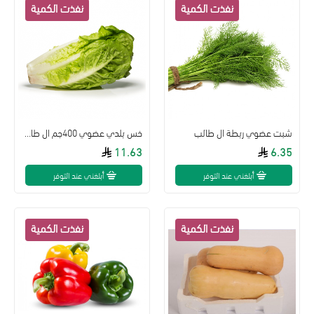
شبت عضوي ربطة ال طالب
خس بلدي عضوي 400جم ال طالب
11.63
6.35
أبلغني عند التوفر
أبلغني عند التوفر