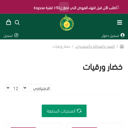
×
اطلب الآن قبل انتهاء العروض التي تصل ل50٪ لفترة محدودة
تسجيل دخول
تسجيل
التمور والفواكه والخضروات
خضار ورقيات
خضار ورقيات
المنتجات السابقة