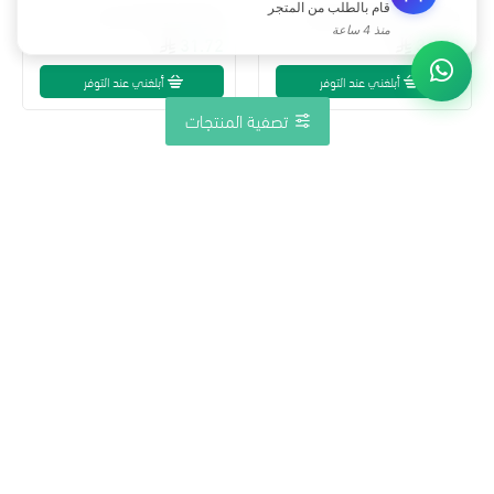
قام بالطلب من المتجر
خيار 2.8 كجم الوطنية طبيعي
طماطم الوطنية 3 كجم
منذ 4 ساعة
31.72
31.72
أبلغني عند التوفر
أبلغني عند التوفر
تصفية المنتجات
نهاية القائمة
القمم الوطنية احد العلامات التجارية السعودية المتخصصة في الأغذية العضوية
وأغذية الحمية والدايت والأغذية الخالية من الجلوتين ونسعى ان يكون الغذاء العضوية
متوفرا بأسعار تتناسب مع جميع فئات المجتمع
من نحن
خدمة العملاء