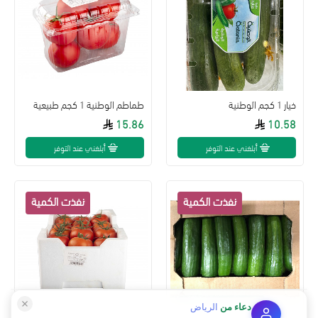
خيار 1 كجم الوطنية
طماطم الوطنية 1 كجم طبيعية
15.86
10.58
أبلغني عند التوفر
أبلغني عند التوفر
دعاء
من
الرياض