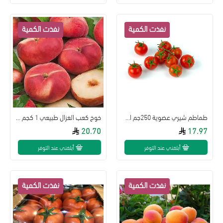
طماطم شيري عضوية 250جم ال طالب
خوخ كعب الغزال طبيعي 1 كجم الوطنية
20.70
17.97
أبلغني عند التوفر
أبلغني عند التوفر