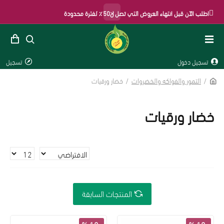
×
اطلب الآن قبل انتهاء العروض التي تصل ل50٪ لفترة محدودة
تسجيل دخول
تسجيل
التمور والفواكه والخضروات
خضار ورقيات
خضار ورقيات
المنتجات السابقة