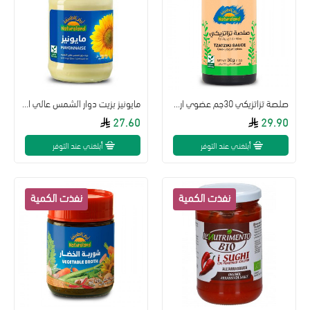
صلصة تزاتزيكي 30جم عضوي ارض الطبيعة
مايونيز بزيت دوار الشمس عالي الأولييك 250مل عضوي أرض الطبيعة
27.60
29.90
أبلغني عند التوفر
أبلغني عند التوفر