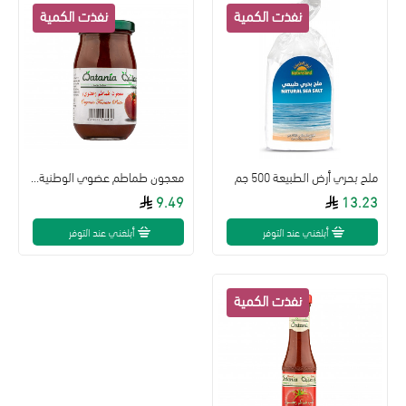
ملح بحري أرض الطبيعة 500 جم
معجون طماطم عضوي الوطنية 260 جم
9.49
13.23
أبلغني عند التوفر
أبلغني عند التوفر