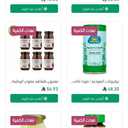
أبلغني عند التوفر
أبلغني عند التوفر
بيكربونات الصوديم ( صودا خالى الالمنيوم 230جم عضوى )
معجون طماطم عضوي الوطنية 260 جم 6 علب
56.93
48.30
أبلغني عند التوفر
أبلغني عند التوفر