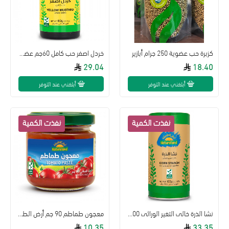
كزبرة حب عضوية 250 جرام أبازير
خردل اصفر حب كامل 60جم عضوى ارض الطبيعة
29.04
18.40
أبلغني عند التوفر
أبلغني عند التوفر
نشا الذرة خالى التغير الوراثى 100جم عضوى
معجون طماطم 90 جم أرض الطبيعة
10.35
33.35