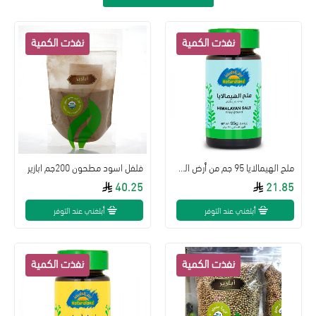
ملح الهيمالايا 95 جم من أرض الطبيعة
فلفل اسود مطحون 200جم ابازير
40.25
21.85
أبلغني عند التوفر
أبلغني عند التوفر