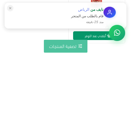
نايف
من
الرياض
قام بالطلب من المتجر
كاتشب الوطنية عضوي 340 جم
منذ 25 دقيقة
17.25
أبلغني عند التوفر
تصفية المنتجات
نهاية القائمة
القمم الوطنية احد العلامات التجارية السعودية المتخصصة في الأغذية العضوية
وأغذية الحمية والدايت والأغذية الخالية من الجلوتين ونسعى ان يكون الغذاء العضوية
متوفرا بأسعار تتناسب مع جميع فئات المجتمع