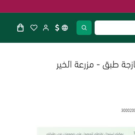
جة طبق - مزرعة الخير
300020
واحصل على 13
يمكنك استبدال نقاطك للحصول على خصومات في طلباتك