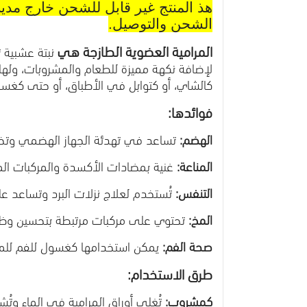
هذ المنتج غير قابل للشحن خارج مدين
الشحن والتوصيل.
المرامية العضوية الطازجة هي
نبتة عشبية ت
لإضافة نكهة مميزة للطعام والمشروبات، ولها
كالشاي، أو كتوابل في الأطباق، أو حتى كغسو
فوائدها:
الهضم:
تساعد في تهدئة الجهاز الهضمي وتخفي
المناعة:
غنية بمضادات الأكسدة والمركبات المض
التنفس:
تُستخدم لعلاج نزلات البرد وتساعد عل
المخ:
تحتوي على مركبات مرتبطة بتحسين وظائ
صحة الفم:
يمكن استخدامها كغسول للفم للم
طرق الاستخدام:
كمشروب:
تُغلى أوراق المرامية في الماء وتُ