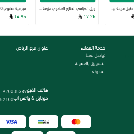
مراميه عضوية طازجة طبق مزرعة بيت الاستنبات العضوية
ورق الخزامي الطازج العضوي مزرعة الخير
ميرامية عضوي 100 جم زادنا
14.95
17.25
خدمة العملاء
عنوان فرع الرياض
رجاع
تواصل معنا
التسويق بالعمولة
المدونة
هاتف الفرع
920005389
موبايل & واتس اب
52100