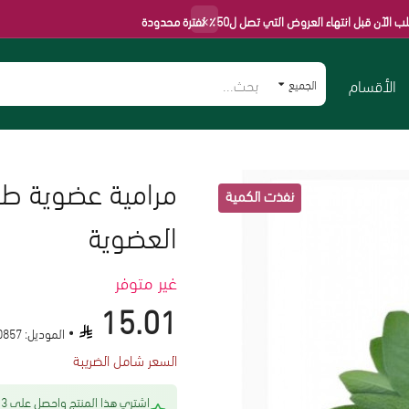
×
اء العروض التي تصل ل50٪ لفترة محدودة
الأقسام
الجميع
مرامية عضوية طاز
العضوية
غير متوفر
15.01
الموديل:
0857
السعر شامل الضريبة
اشتري هذا المنتج 