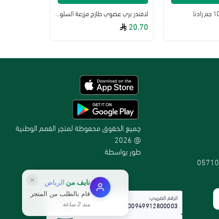
لافندر بري عضوي طازج مزرعة السلوى
20.70
جميع الحقوق محفوظة لمتجر القمم الوطنية
@ 2026
طور بواسطة
متجرة
05710
نايف
من
الرياض
قام بالطلب من المتجر
الرقم الضريبي:
300949912800003
منذ 2 ساعة