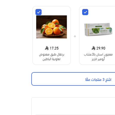
+
17.25
29.90
معجون اسنان بالأعشاب
برتقال طبق مفحوص
أرومير اباريز
تعاونية الباطين
اشترِ 3 منتجات معًا