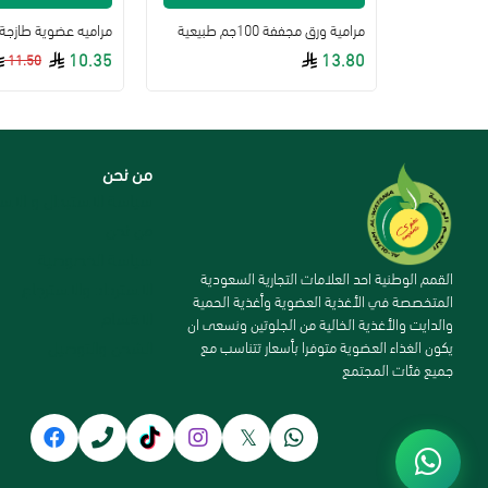
لافندر بري عضوي طازج مزرعة السلوى
مرامية ورق مجففة 100جم طبيعية
10.35
13.80
11.50
من نحن
سياسة الاستبدال و الاست
من نحن
سياسة الخصوصية
القمم الوطنية احد العلامات التجارية السعودية
الاسترداد والاسترجاع
المتخصصة في الأغذية العضوية وأغذية الحمية
الاقسام
والدايت والأغذية الخالية من الجلوتين ونسعى ان
الشحن والتوصيل
يكون الغذاء العضوية متوفرا بأسعار تتناسب مع
جميع فئات المجتمع