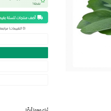
نقطة!
أضف منتجات للسلة بقيمة 300 ريال واحصل على شحن م
(0 التقييمات)
مراجعة 
يُباع معها أيضًا