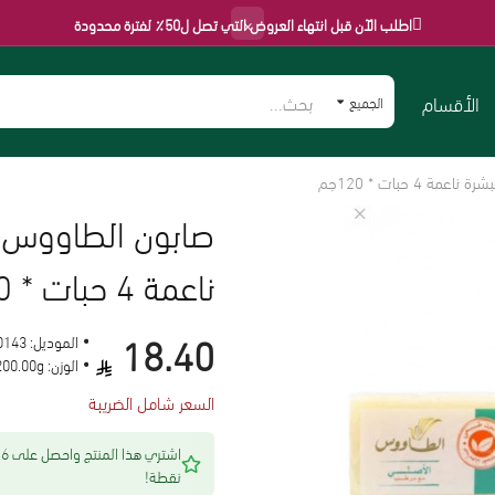
×
اطلب الآن قبل انتهاء العروض التي تصل ل50٪ لفترة محدودة
الأقسام
الجميع
4 حبات * 120جم
صابون الطاووس ا
ناعمة 4 حبات * 120جم
18.40
الموديل:
0143
الوزن:
200.00g
السعر شامل الضريبة
اشتري هذا المنتج 
نقطة!