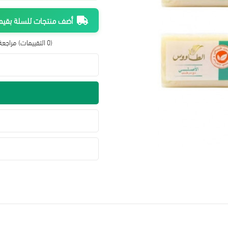
أضف منتجات للسلة بقيمة 300 ريال واحصل على شحن م
(0 التقييمات)
مراجعة 