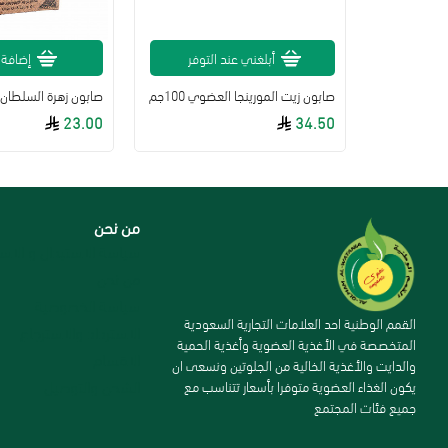
لة
أبلغني عند التوفر
إضافة 
صابون الطاووس المغربي الطبيعي بحليب اللوز ترطيب ونعومه 4 حبات*120جم
صابون زيت المورينجا العضوي 100جم
صابون زهرة السلطان 
23.00
34.50
من نحن
سياسة الاستبدال و الاست
من نحن
سياسة الخصوصية
القمم الوطنية احد العلامات التجارية السعودية
الاسترداد والاسترجاع
المتخصصة في الأغذية العضوية وأغذية الحمية
الاقسام
والدايت والأغذية الخالية من الجلوتين ونسعى ان
الشحن والتوصيل
يكون الغذاء العضوية متوفرا بأسعار تتناسب مع
جميع فئات المجتمع