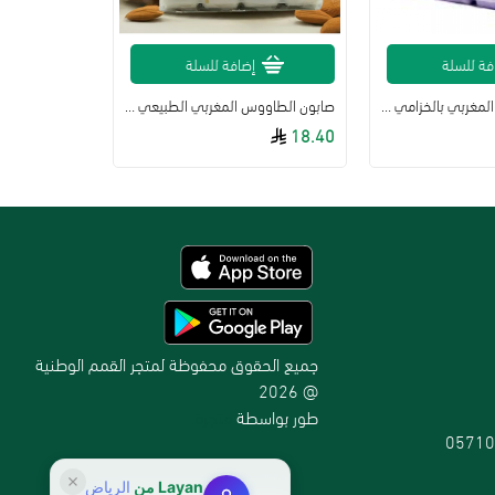
فة للسلة
إضافة للسلة
صابون الطاووس المغربي بالخزامي انتعاش ونعومة طبيعية 4 حبات *120جم
صابون الطاووس المغربي الطبيعي بحليب اللوز ترطيب ونعومه 4 حبات*120جم
18.40
جميع الحقوق محفوظة لمتجر القمم الوطنية
@ 2026
طور بواسطة
متجرة
05710
Layan
من
الرياض