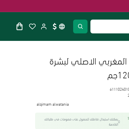
لمغربي الاصلي لبشرة
611102401
alqimam alwatania
واحصل على 16
يمكنك استبدال نقاطك للحصول على خصومات في طلباتك
القادمة