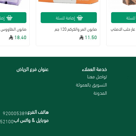
للسلة
إضافة للسلة
إضا
غار حلب الاصلي
صابون المر والكركم 120 جم
18.40
11.50
خدمة العملاء
عنوان فرع الرياض
رجاع
تواصل معنا
التسويق بالعمولة
المدونة
هاتف الفرع
920005389
موبايل & واتس اب
52100