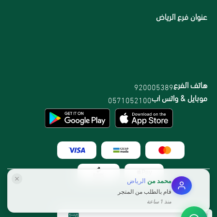
عنوان فرع الرياض
هاتف الفرع
920005389
موبايل & واتس اب
0571052100
محمد
من
الرياض
قام بالطلب من المتجر
منذ 1 ساعة
الرقم الضريبي: