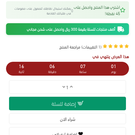
اشتري هذا المنتج واحصل على
يمكنك استبدال نقاطك للحصول على خصومات
45 نقطة!
في طلباتك القادمة
أضف منتجات للسلة بقيمة 300 ريال واحصل على شحن مجاني
(1 التقييمات)
مراجعة المنتج
هذا العرض ينتهي في
15
06
07
01
يوم
ساعة
دقيقة
ثانية
إضافة للسلة
شراء الان
إضافة لرغباتي