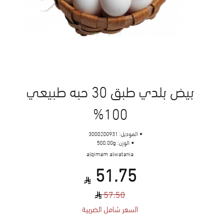
بيض بلدي طبق 30 حبه طبيعي
100%
الموديل:
3000200931
الوزن:
500.00g
alqimam alwatania
51.75
57.50
السعر شامل الضريبة