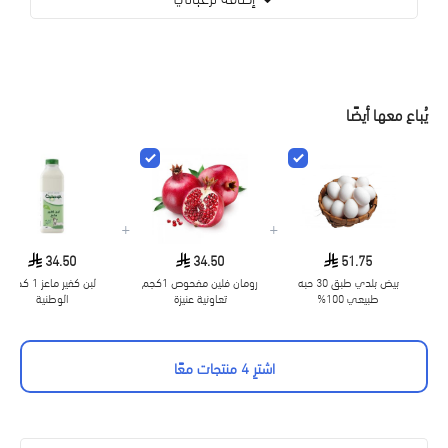
يُباع معها أيضًا
+
+
34.50
34.50
51.75
بيض بلدي طبق 30 حبه
رومان فلين مفحوص 1كجم
لبن كفير ماعز 1 كجم
طبيعي 100%
تعاونية عنيزة
الوطنية
اشترِ 4 منتجات معًا