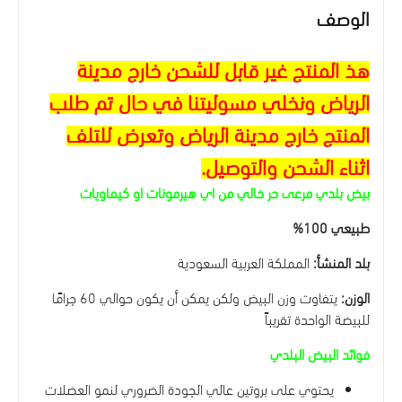
الوصف
هذ المنتج غير قابل للشحن خارج مدينة
الرياض ونخلي مسوليتنا في حال تم طلب
المنتج خارج مدينة الرياض وتعرض للتلف
اثناء الشحن والتوصيل.
بيض بلدي مرعى حر خالي من اي هيرمونات او كيماويات
طبيعي 100%
بلد المنشأ
:
المملكة العربية السعودية
الوزن
:
يتفاوت وزن البيض ولكن يمكن أن يكون حوالي 60 جرامًا
للبيضة الواحدة تقريباً
فوائد البيض البلدي
يحتوي على بروتين عالي الجودة الضروري لنمو العضلات