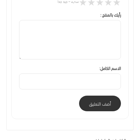
★
★
★
★
★
سيء – جيد جدا
رأيك بالمنتج :
الاسم الكامل:
أضف التعليق