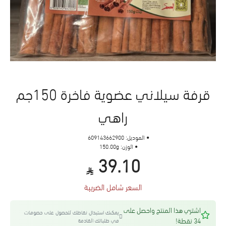
قرفة سيلاني عضوية فاخرة 150جم
راهي
الموديل:
609143662900
الوزن:
150.00g
39.10
السعر شامل الضريبة
اشتري هذا المنتج واحصل على
يمكنك استبدال نقاطك للحصول على خصومات
34 نقطة!
في طلباتك القادمة