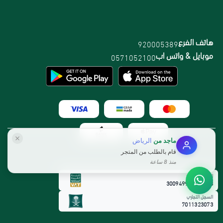
هاتف الفرع
920005389
موبايل & واتس اب
0571052100
ماجد
من
الرياض
قام بالطلب من المتجر
منذ 8 ساعة
الرقم الضريبي:
300949912800003
السجل التجاري
7011323073