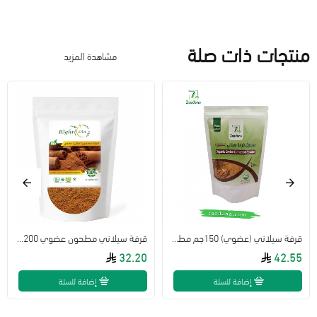
منتجات ذات صلة
مشاهدة المزيد
قرفة سيلاني (عضوي) 150جم مطحونة زادنا
قرفة سيلاني مطحون عضوي 200جم رايت دايت
32.20
42.55
إضافة للسلة
إضافة للسلة