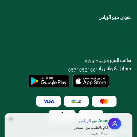
الشحن والتوصيل
عنوان فرع الرياض
هاتف الفرع
920005389
موبايل & واتس اب
0571052100
Anas
من
الرياض
قام بالطلب من المتجر
منذ 19 دقيقة