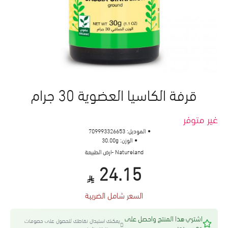
قرفة الكاسيا العضوية 30 جرام
غير متوفر
الموديل:
709993326653
الوزن:
30.00g
Natureland -ارض الطبيعة
24.15
السعر شامل الضريبة
اشتري هذا المنتج واحصل على
يمكنك استبدال نقاطك للحصول على خصومات