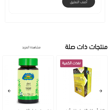
أضف التعليق
منتجات ذات صلة
مشاهدة المزيد
تاتش أورجانك 48 جرام شاي أخضر عضوي
زعتر - ورق مقطع 12جم عضوي