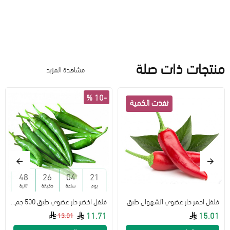
منتجات ذات صلة
مشاهدة المزيد
-10 %
48
26
04
21
يوم
ساعة
دقيقة
ثانية
فلفل احمر حار عضوي الشهوان طبق
فلفل اخضر حار عضوي طبق 500 جم مزرعة الغذاء الامن
11.71
15.01
13.01