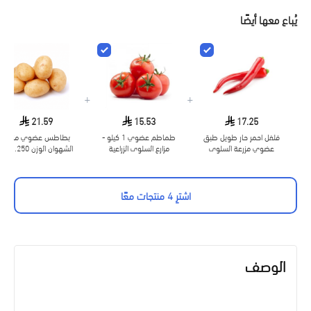
يُباع معها أيضًا
+
+
21.59
15.53
17.25
فلفل احمر حار طويل طبق
طماطم عضوي 1 كيلو -
بطاطس عضوي مزرعة
عضوي مزرعة السلوى
مزارع السلوى الزراعية
الشهوان الوزن 1.250 جم
العضوية
اشترِ 4 منتجات معًا
الوصف