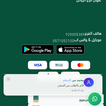
هاتف الفرع
920005389
موبايل & واتس اب
0571052100
محمد
من
الدمام
قام بالطلب من المتجر
منذ 4 ساعة
الرقم الضريبي:
300949912800003