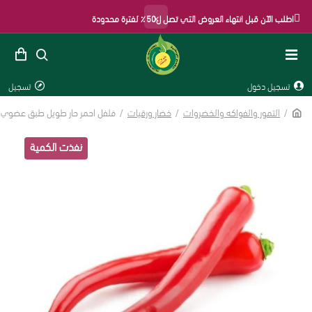
×
اطلب الآن قبل انتهاء العروض التي تصل ل50٪ لفترة محدودة
تسجيل دخول
تسجيل
الرئيسية
التمور والفواكه والخضروات
خضار ورقيات
فلفل احمر حار طويل طبق عضوي 