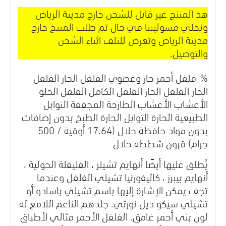
هذ المنتج غير قابل للشحن خارج مدينة الرياض
ونخلي مسوليتنا في حال تم طلب المنتج خارج
مدينة الرياض وتعرض للتلف اثناء الشحن
والتوصيل.
%
فلفل أحمر حار وعضوي
الفلفل الحار الفلفل
الحار الفلفل الحار الفلفل الكامل الفلفل الحلو
الأعشاب الأعشاب الطازجة المجففة التوابل
الطبيعية الحارة التوابل الحارة الطبخ بدون إضافات
بدون مواد حافظة حلال (17.64 أوقية / 500
جرام) قرون شططه حلال
يُطلق عليها أيضًا أنهايم تشيلز ، الفليفلة الحولية ،
أنهايم بيبرز ، كاليفورنيا تشيلي الفلفل وعندما
تجف يمكن الإشارة إليها باسم تشيلي باسادو أو
تشيلي سيكو ديل نورتي. جلدهم الناعم اللامع له
لون بني أحمر غامق. الفلفل الأحمر مثالي لأطباق