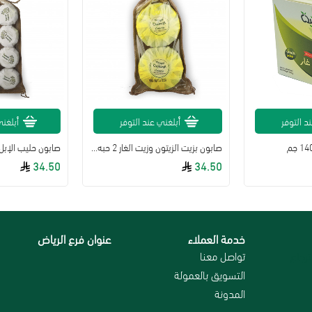
د التوفر
أبلغني عند التوفر
أبلغني
صابون بزيت الزيتون وزيت الغار 2 حبه 140 جرام
صابون حليب الإبل 30غ*8 حب
34.50
34.50
خدمة العملاء
عنوان فرع الرياض
رجاع
تواصل معنا
التسويق بالعمولة
المدونة