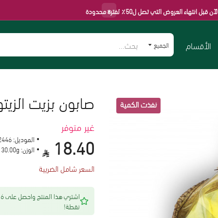
×
العروض التي تصل ل50٪ لفترة محدودة
الأقسام
الجميع
صابون بزيت الزيتون و
غير متوفر
18.40
الموديل:
2446
الوزن:
130.00g
السعر شامل الضريبة
اشتري هذا المنتج 
نقطة!