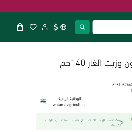
زيت الغار 140جم
628106254
الوطنية الزراعية -
alwatania agricultural
واحصل على 16
يمكنك استبدال نقاطك للحصول على خصومات في طلباتك
القادمة