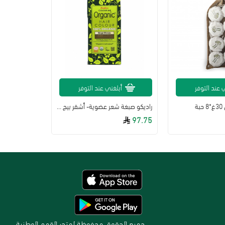
 عند التوفر
أبلغني عند التوفر
ة
راديكو صبغة شعر عضوية- أشقر بيج - 100 غرام
97.75
جميع الحقوق محفوظة لمتجر القمم الوطنية