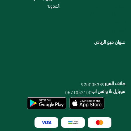
سياسة الخصوصية
المدونة
الاسترداد والاسترجاع
الاقسام
الشحن والتوصيل
عنوان فرع الرياض
هاتف الفرع
920005389
موبايل & واتس اب
0571052100