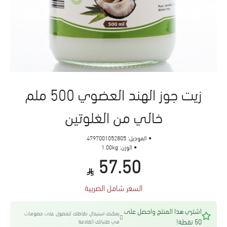
زيت جوز الهند العضوي 500 ملم
خالي من الغلوتين
الموديل:
4797001052805
الوزن:
1.00kg
57.50
السعر شامل الضريبة
اشتري هذا المنتج واحصل على
يمكنك استبدال نقاطك للحصول على خصومات
50 نقطة!
في طلباتك القادمة