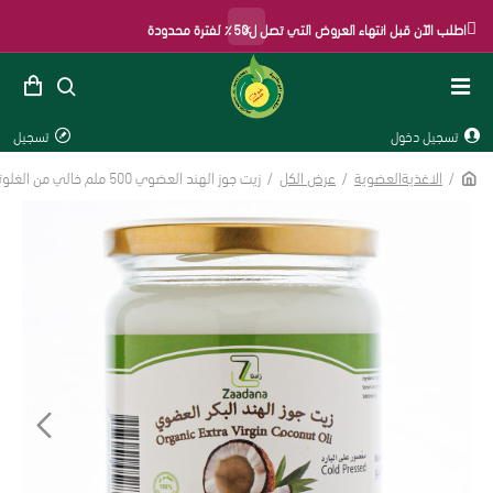
×
اطلب الآن قبل انتهاء العروض التي تصل ل50٪ لفترة محدودة
تسجيل دخول
تسجيل
الاغذيةالعضوية
عرض الكل
زيت جوز الهند العضوي 500 ملم خالي من الغلوتين