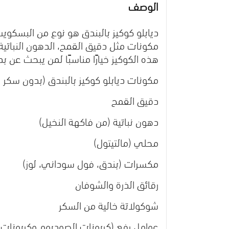
الوصف
ديابلو كوكيز بالبندق هو
نوع من البسكويت ا
مكونات مثل دقيق القمح، الدهون النباتية،
هذه الكوكيز خيارًا مناسبًا لمن يبحث عن بديل 
مكونات ديابلو كوكيز بالبندق (بدون سكر
دقيق القمح
دهون نباتية (من فاكهة النخيل)
محلي (مالتيتول)
مكسرات (بندق، فول سوداني، لوز)
رقائق الذرة والشوفان
شوكولاتة خالية من السكر
عوامل رفع (كربونات الصوديوم وكربونات ا