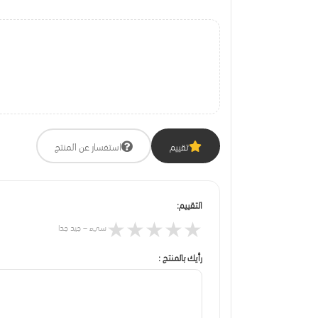
تقييم
استفسار عن المنتج
التقييم:
★
★
★
★
★
سيء – جيد جدا
رأيك بالمنتج :