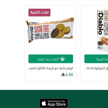
فة للسلة
أبلغني عند التوفر
ديابلو كوكيز برقائق الشوكولاتة خالي من السكر 130 جرام
كوكيز فانيلا مع كريمة الكاكاو 44جم ديابلو
6.00