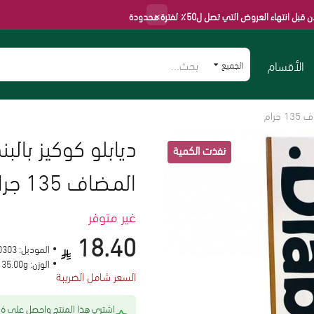
×
وض التي تصل ل50٪ لفترة محدودة
الأقسام
الجميع
رام
ديابلو كوكيز بال
المـضاف 135 جرام
غير متوفر
18.40
الموديل:
0303
الوزن:
135.00g
السعر شامل الضريبة
اشتري هذا المنتج 