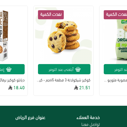
د التوفر
أبلغني عند التوفر
إضا
كوكيز الشوكولاتة العضوية فلوربو 100جم
كوكيز شيكولاتة 3 قطعة 65جم - كيتو 9
18.40
21.51
خدمة العملاء
عنوان فرع الرياض
رجاع
تواصل معنا