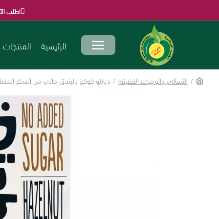
اطلب الآن قبل انتهاء العر
الرئيسية
المنتجات
التسالي والوجبات الخفيفة
ديابلو كوكيز بالبندق خالي من السكر المـضاف 135 ج