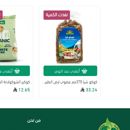
لتوفر
أبلغني عند التوفر
أبلغني عن
كوكيز فانيلا مع كريمة الكاكاو 44جم ديابلو
كوكو شيا 375جم عضوي ارض الطبيعة
12.65
33.24
من نحن
سياسة الاستبدال و الاست