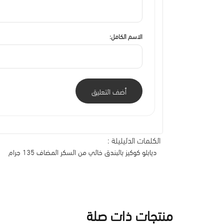
الاسم الكامل:
أضف التعليق
الكلمات الدليليلة :
ديابلو كوكيز بالبندق خالي من السكر المـضاف 135 جرام
منتجات ذات صلة