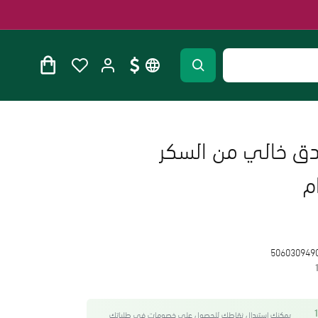
بندق خالي من السكر
506030949
واحصل على 16
يمكنك استبدال نقاطك للحصول على خصومات في طلباتك