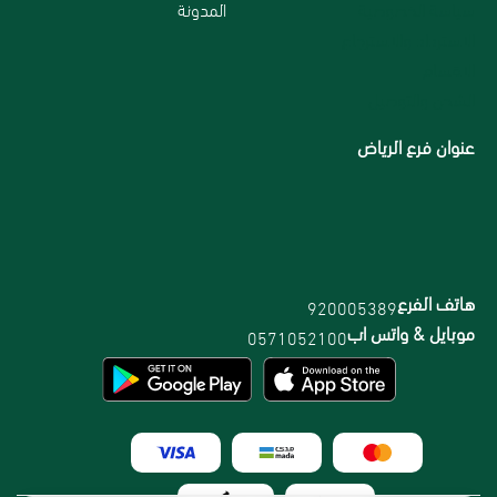
سياسة الخصوصية
المدونة
الاسترداد والاسترجاع
الاقسام
الشحن والتوصيل
عنوان فرع الرياض
هاتف الفرع
920005389
موبايل & واتس اب
0571052100