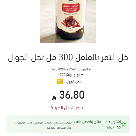
خل التمر بالفلفل 300 مل نحل الجوال
الموديل:
6287033296769
الوزن:
300.00g
النحل الجوال
36.80
السعر شامل الضريبة
اشتري هذا المنتج واحصل على
يمكنك استبدال نقاطك للحصول على خصومات
32 نقطة!
في طلباتك القادمة