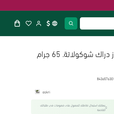
بروتين سوبر سيدز دراك شوكولاتة. 65 جرام
843657630
oskri
يمكنك استبدال نقاطك للحصول على خصومات في طلباتك
القادمة