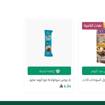
 عند التوفر
إضافة للسلة
كيتو بار عجينة الفول السوداني 60 جم هلثي اند تستي
بار بروتين شوكولاتة جوز الهند عضوي 53جمoskri
6.04