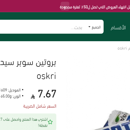
×
التي تصل ل50٪ لفترة محدودة
الأقسام
الجميع
oskri
7.67
الموديل:
1609
الوزن:
65.00g
السعر شامل الضريبة
اشتري هذا المنتج واحصل على 7
نقطة!