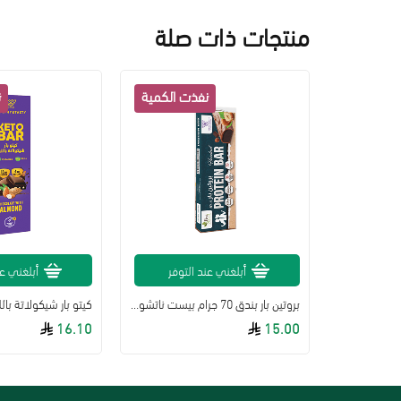
منتجات ذات صلة
لة
أبلغني عند التوفر
أبلغني عن
بار بروتين شوكولاتة جوز الهند عضوي 53جمoskri
بروتين بار بندق 70 جرام بيست ناتشورال
16.10
15.00