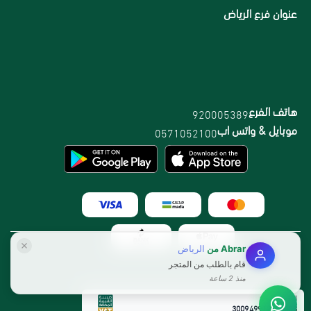
عنوان فرع الرياض
هاتف الفرع
920005389
موبايل & واتس اب
0571052100
Abrar
من
الرياض
قام بالطلب من المتجر
منذ 2 ساعة
الرقم الضريبي:
300949912800003