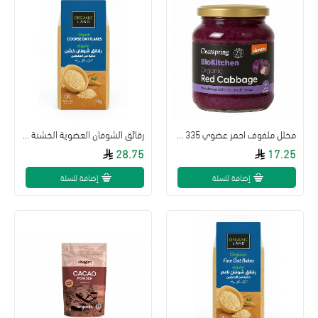
مخلل ملفوف احمر عضوي 335 جم
رقائق الشوفان العضوية الخشنة 1كجم خالي من الجلوتين اورجنك لاند
28.75
17.25
إضافة للسلة
إضافة للسلة