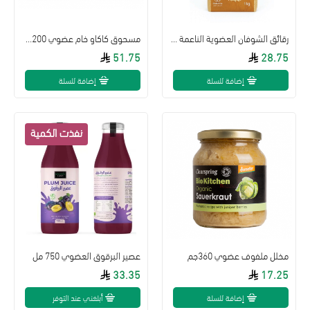
رقائق الشوفان العضوية الناعمة 1كجم خالي من الجلوتين اورجنك لاند
مسحوق كاكاو خام عضوي 200جم
51.75
28.75
إضافة للسلة
إضافة للسلة
مخلل ملفوف عضوي 360جم
عصير البرقوق العضوي 750 مل
33.35
17.25
إضافة للسلة
أبلغني عند التوفر