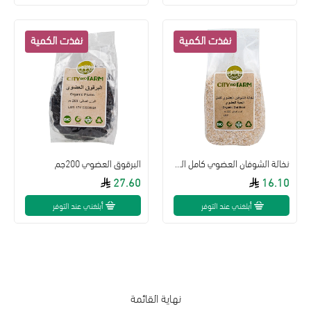
نخالة الشوفان العضوي كامل الحبة 300جم
البرقوق العضوي 200جم
27.60
16.10
أبلغني عند التوفر
أبلغني عند التوفر
نهاية القائمة